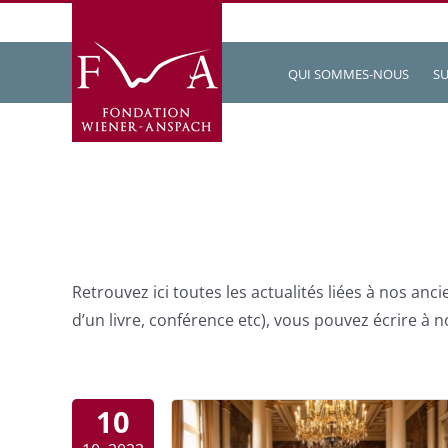
Passer
au
contenu
QUI SOMMES-NOUS
SU
Retrouvez ici toutes les actualités liées à nos an
d’un livre, conférence etc), vous pouvez écrire à
10