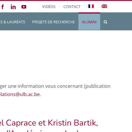
VIDÉOS
CONTACT
Facebook
LinkedIn
YouTube
S & LAURÉATS
PROJETS DE RECHERCHE
ALUMNI
rtager une information vous concernant (publication
elations@ulb.ac.be
.
 Caprace et Kristin Bartik,