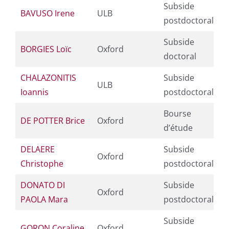
Subside
BAVUSO Irene
ULB
postdoctoral
Subside
BORGIES Loïc
Oxford
doctoral
CHALAZONITIS
Subside
ULB
Ioannis
postdoctoral
Bourse
DE POTTER Brice
Oxford
d’étude
DELAERE
Subside
Oxford
Christophe
postdoctoral
DONATO DI
Subside
Oxford
PAOLA Mara
postdoctoral
Subside
GORON Coraline
Oxford