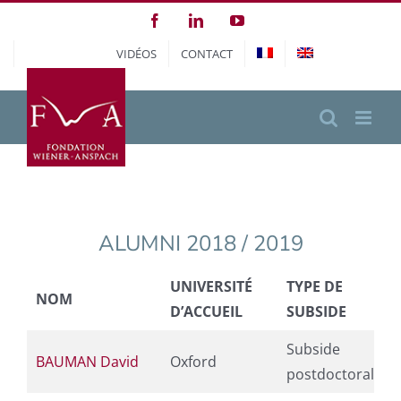
Passer
Facebook
LinkedIn
YouTube
au
VIDÉOS
CONTACT
contenu
ALUMNI 2018 / 2019
UNIVERSITÉ
TYPE DE
NOM
D’ACCUEIL
SUBSIDE
Subside
BAUMAN David
Oxford
postdoctoral