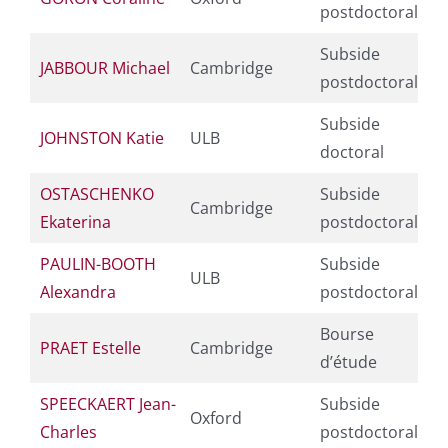
postdoctoral
Subside
JABBOUR Michael
Cambridge
postdoctoral
Subside
JOHNSTON Katie
ULB
doctoral
OSTASCHENKO
Subside
Cambridge
Ekaterina
postdoctoral
PAULIN-BOOTH
Subside
ULB
Alexandra
postdoctoral
Bourse
PRAET Estelle
Cambridge
d’étude
SPEECKAERT Jean-
Subside
Oxford
Charles
postdoctoral